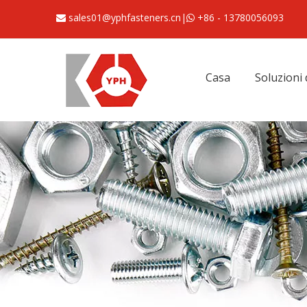
sales01@yphfasteners.cn
|
+86 - 13780056093


Casa
Soluzioni 