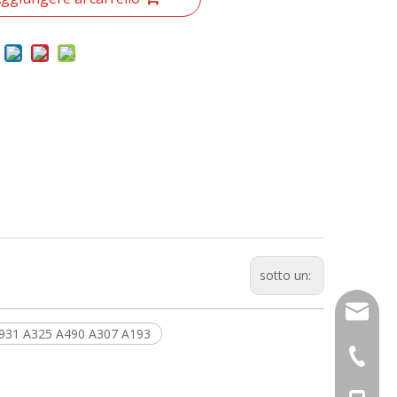
sotto un:
sales01
n931 A325 A490 A307 A193
+ 86-57