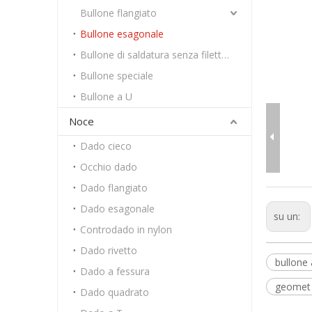
Bullone flangiato
Bullone esagonale
Bullone di saldatura senza filettatura
Bullone speciale
Bullone a U
Noce
Dado cieco
Occhio dado
Dado flangiato
Dado esagonale
su un:
Controdado in nylon
Dado rivetto
bullone 
Dado a fessura
geomet p
Dado quadrato