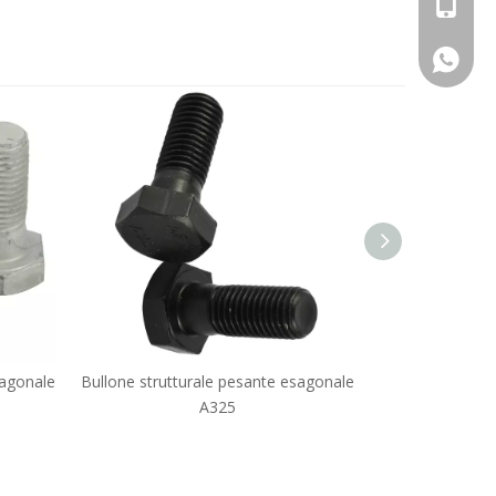
+86 - 1
+86 - 1
sagonale
Bullone strutturale pesante esagonale
Bullone esago
A325
totale zinc