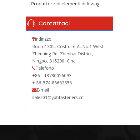
Produttore di elementi di fissaggio
Contattaci
Indirizzo

Room1305, Costruire A, No.1 West
Zhenning Rd, Zhenhai District,
Ningbo, 315200, Cina
Telefono

+86 - 13780056093
+ 86-574-86662856.
E-mail

sales01@yphfasteners.cn