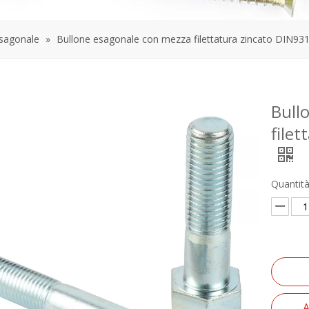
esagonale
»
Bullone esagonale con mezza filettatura zincato DIN93
Bull
file
Quantità
A