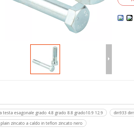
a testa esagonale grado 4.8 grado 8.8 grado10.9 12.9
din933 di
lain zincato a caldo in teflon zincato nero