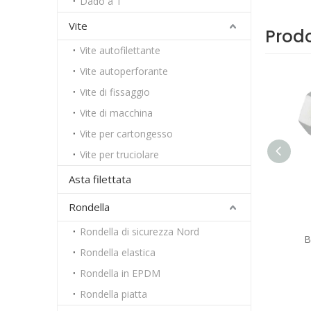
Dado a T
Vite
Prodo
Vite autofilettante
Vite autoperforante
Vite di fissaggio
Vite di macchina
Vite per cartongesso
Vite per truciolare
Asta filettata
Rondella
Rondella di sicurezza Nord
Bullone esagonale ad alta resistenza
B
Rondella elastica
A193 B7 acciaio materiale teflon PTFE
Rondella in EPDM
Rondella piatta