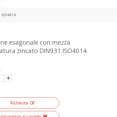
1 ISO4014
one esagonale con mezza
ttatura zincato DIN931 ISO4014
:
Richiesta
ggiungere al carrello