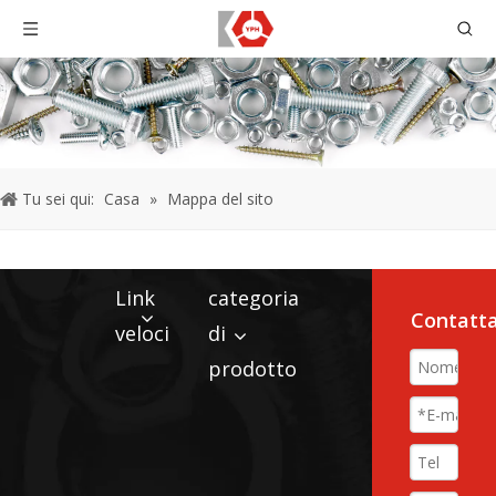
Tu sei qui:
Casa
»
Mappa del sito
Link
categoria
Contatta
veloci
di
prodotto