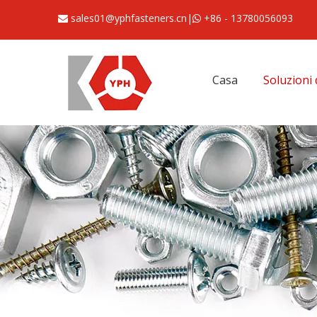
sales01@yphfasteners.cn
|
+86 - 13780056093


Casa
Soluzioni 