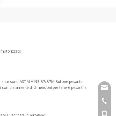
:
motorizzato
ncipalmente sono ASTM A193 B7/B7M Bullone pesante
 completamente di dimensioni per tehere pesanti e
sales01
+ 86-57
+86 - 1
e il verificarsi di idrogeno.