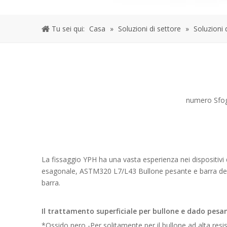
Tu sei qui:
Casa
»
Soluzioni di settore
»
Soluzioni 
numero Sfog
La fissaggio YPH ha una vasta esperienza nei dispositiv
esagonale, ASTM320 L7/L43 Bullone pesante e barra del
barra.
Il trattamento superficiale per bullone e dado pesan
*Ossido nero -Per solitamente per il bullone ad alta resist