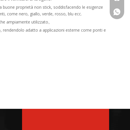
ha buone proprietà non stick, soddisfacendo le esigenze
+86 - 1
ti, come nero, giallo, verde, rosso, blu ecc.
nche ampiamente utilizzato。
so, rendendolo adatto a applicazioni esterne come ponti e