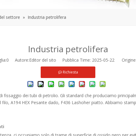
del settore
»
Industria petrolifera
Industria petrolifera
lia:
0
Autore:Editor del sito Pubblica Time: 2025-05-22 Origine
Richiesta
i di fissaggio dei tubi di petrolio. Gli standard che produciamo pri
 filo, A194 HEX Pesante dado, F436 Lashoher piatto. Abbiamo stampi
ti
enza, ci occupiamo solo di trame di superficie di ossido nero per evitar